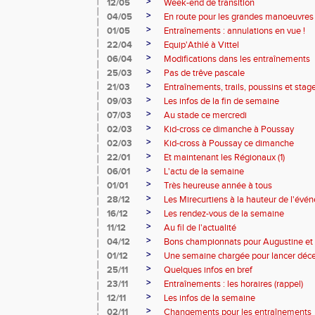
>
12/05
Week-end de transition
>
04/05
En route pour les grandes manoeuvres
>
01/05
Entraînements : annulations en vue !
>
22/04
Equip'Athlé à Vittel
>
06/04
Modifications dans les entraînements
>
25/03
Pas de trêve pascale
>
21/03
Entraînements, trails, poussins et stag
>
09/03
Les infos de la fin de semaine
>
07/03
Au stade ce mercredi
>
02/03
Kid-cross ce dimanche à Poussay
>
02/03
Kid-cross à Poussay ce dimanche
>
22/01
Et maintenant les Régionaux (1)
>
06/01
L'actu de la semaine
>
01/01
Très heureuse année à tous
>
28/12
Les Mirecurtiens à la hauteur de l'év
>
16/12
Les rendez-vous de la semaine
>
11/12
Au fil de l'actualité
>
04/12
Bons championnats pour Augustine et 
>
01/12
Une semaine chargée pour lancer dé
>
25/11
Quelques infos en bref
>
23/11
Entraînements : les horaires (rappel)
>
12/11
Les infos de la semaine
>
02/11
Changements pour les entraînements