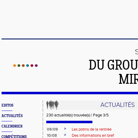
DU GROU
MI
ACTUALITÉS
EDITOS
230 actualité(s) trouvée(s) | Page 3/5
ACTUALITÉS
CALENDRIER
>
09/09
Les potins de la rentrée
>
10/08
Des informations en bref
COMPÉTITIONS