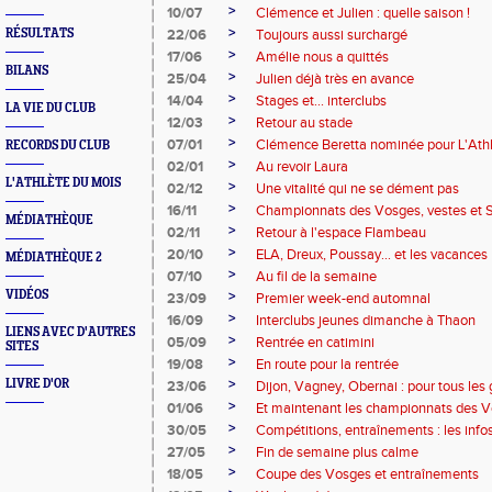
>
10/07
Clémence et Julien : quelle saison !
>
RÉSULTATS
22/06
Toujours aussi surchargé
>
17/06
Amélie nous a quittés
BILANS
>
25/04
Julien déjà très en avance
>
14/04
Stages et... interclubs
LA VIE DU CLUB
>
12/03
Retour au stade
>
07/01
Clémence Beretta nominée pour L'Ath
RECORDS DU CLUB
>
02/01
Au revoir Laura
L'ATHLÈTE DU MOIS
>
02/12
Une vitalité qui ne se dément pas
>
16/11
Championnats des Vosges, vestes et 
MÉDIATHÈQUE
>
02/11
Retour à l'espace Flambeau
>
20/10
ELA, Dreux, Poussay... et les vacances
MÉDIATHÈQUE 2
>
07/10
Au fil de la semaine
VIDÉOS
>
23/09
Premier week-end automnal
>
16/09
Interclubs jeunes dimanche à Thaon
LIENS AVEC D'AUTRES
>
05/09
Rentrée en catimini
SITES
>
19/08
En route pour la rentrée
>
LIVRE D'OR
23/06
Dijon, Vagney, Obernai : pour tous les
>
01/06
Et maintenant les championnats des V
>
30/05
Compétitions, entraînements : les info
>
27/05
Fin de semaine plus calme
>
18/05
Coupe des Vosges et entraînements