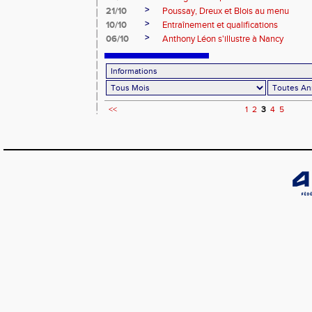
>
21/10
Poussay, Dreux et Blois au menu
>
10/10
Entraînement et qualifications
>
06/10
Anthony Léon s'illustre à Nancy
<<
1
2
3
4
5