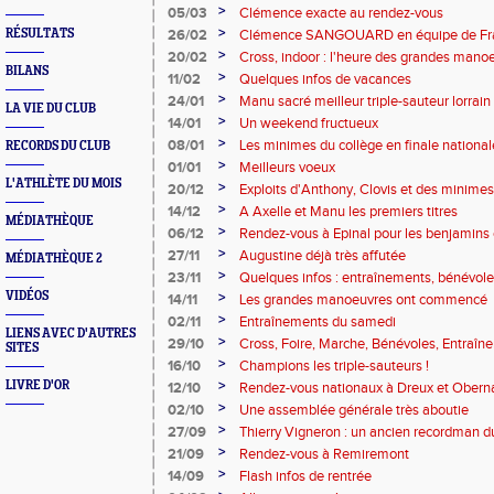
>
05/03
Clémence exacte au rendez-vous
>
RÉSULTATS
26/02
Clémence SANGOUARD en équipe de Fr
>
20/02
Cross, indoor : l'heure des grandes mano
BILANS
>
11/02
Quelques infos de vacances
>
24/01
Manu sacré meilleur triple-sauteur lorrain
LA VIE DU CLUB
>
14/01
Un weekend fructueux
>
08/01
Les minimes du collège en finale national
RECORDS DU CLUB
>
01/01
Meilleurs voeux
L'ATHLÈTE DU MOIS
>
20/12
Exploits d'Anthony, Clovis et des minimes 
collège
>
14/12
A Axelle et Manu les premiers titres
MÉDIATHÈQUE
>
06/12
Rendez-vous à Epinal pour les benjamins
>
27/11
Augustine déjà très affutée
MÉDIATHÈQUE 2
>
23/11
Quelques infos : entraînements, bénévoles
VIDÉOS
>
14/11
Les grandes manoeuvres ont commencé
>
02/11
Entraînements du samedi
LIENS AVEC D'AUTRES
>
29/10
Cross, Foire, Marche, Bénévoles, Entraîne
SITES
>
16/10
Champions les triple-sauteurs !
>
LIVRE D'OR
12/10
Rendez-vous nationaux à Dreux et Obern
>
02/10
Une assemblée générale très aboutie
>
27/09
Thierry Vigneron : un ancien recordman 
>
21/09
Rendez-vous à Remiremont
>
14/09
Flash infos de rentrée