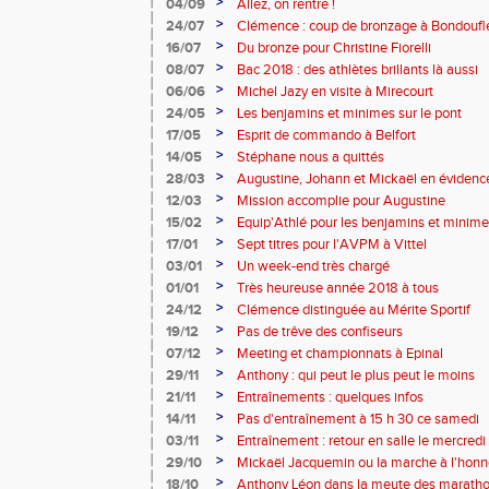
>
04/09
Allez, on rentre !
>
24/07
Clémence : coup de bronzage à Bondoufl
>
16/07
Du bronze pour Christine Fiorelli
>
08/07
Bac 2018 : des athlètes brillants là aussi
>
06/06
Michel Jazy en visite à Mirecourt
>
24/05
Les benjamins et minimes sur le pont
>
17/05
Esprit de commando à Belfort
>
14/05
Stéphane nous a quittés
>
28/03
Augustine, Johann et Mickaël en évidenc
>
12/03
Mission accomplie pour Augustine
>
15/02
Equip'Athlé pour les benjamins et minim
>
17/01
Sept titres pour l'AVPM à Vittel
>
03/01
Un week-end très chargé
>
01/01
Très heureuse année 2018 à tous
>
24/12
Clémence distinguée au Mérite Sportif
>
19/12
Pas de trêve des confiseurs
>
07/12
Meeting et championnats à Epinal
>
29/11
Anthony : qui peut le plus peut le moins
>
21/11
Entraînements : quelques infos
>
14/11
Pas d'entraînement à 15 h 30 ce samedi
>
03/11
Entraînement : retour en salle le mercredi
>
29/10
Mickaël Jacquemin ou la marche à l'honn
>
18/10
Anthony Léon dans la meute des marath