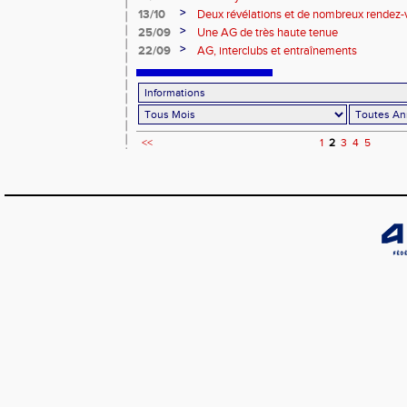
>
13/10
Deux révélations et de nombreux rendez-
>
25/09
Une AG de très haute tenue
>
22/09
AG, interclubs et entraînements
<<
1
2
3
4
5