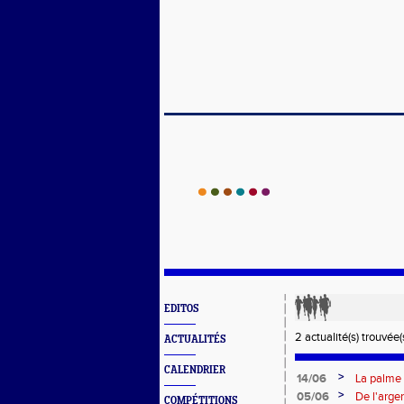
EDITOS
2 actualité(s) trouvée(s
ACTUALITÉS
CALENDRIER
>
14/06
La palme 
>
05/06
De l'arge
COMPÉTITIONS