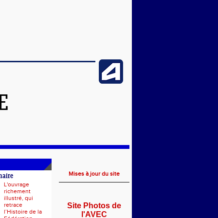
E
Mises à jour du site
naire
L'ouvrage
richement
illustré, qui
retrace
Site Photos de
l’Histoire de la
l'AVEC