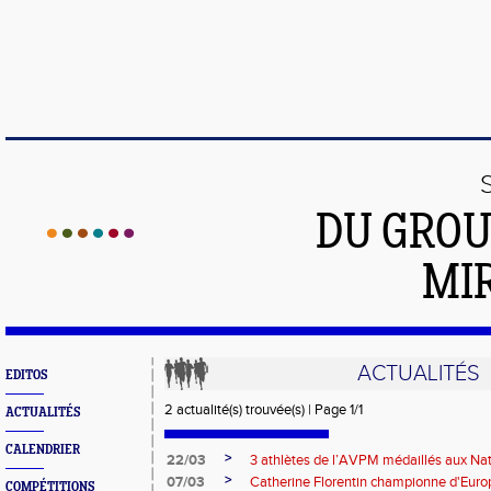
DU GROU
MI
ACTUALITÉS
EDITOS
2 actualité(s) trouvée(s) | Page 1/1
ACTUALITÉS
CALENDRIER
>
22/03
3 athlètes de l’AVPM médaillés aux Na
>
07/03
Catherine Florentin championne d'Euro
COMPÉTITIONS