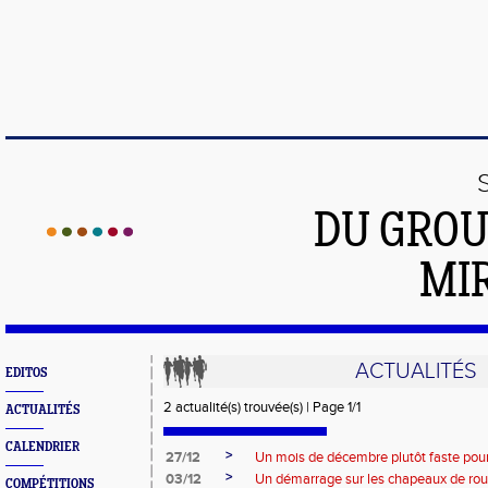
DU GROU
MI
ACTUALITÉS
EDITOS
2 actualité(s) trouvée(s) | Page 1/1
ACTUALITÉS
CALENDRIER
>
27/12
Un mois de décembre plutôt faste po
>
03/12
Un démarrage sur les chapeaux de ro
COMPÉTITIONS