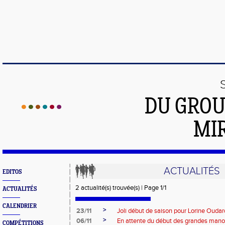
DU GROU
MI
ACTUALITÉS
EDITOS
2 actualité(s) trouvée(s) | Page 1/1
ACTUALITÉS
CALENDRIER
>
23/11
Joli début de saison pour Lorine Oudar
>
06/11
En attente du début des grandes man
COMPÉTITIONS