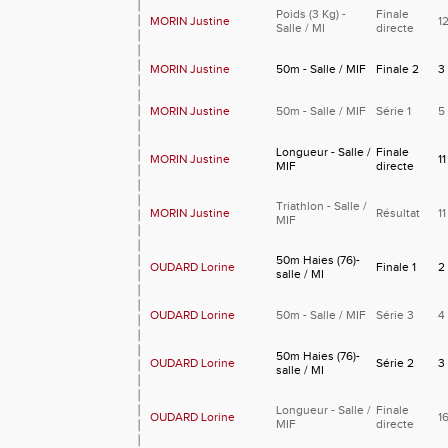
Poids (3 Kg) -
Finale
MORIN Justine
1
Salle / MI
directe
MORIN Justine
50m - Salle / MIF
Finale 2
3
MORIN Justine
50m - Salle / MIF
Série 1
5
Longueur - Salle /
Finale
MORIN Justine
11
MIF
directe
Triathlon - Salle /
MORIN Justine
Résultat
11
MIF
50m Haies (76)-
OUDARD Lorine
Finale 1
2
salle / MI
OUDARD Lorine
50m - Salle / MIF
Série 3
4
50m Haies (76)-
OUDARD Lorine
Série 2
3
salle / MI
Longueur - Salle /
Finale
OUDARD Lorine
1
MIF
directe