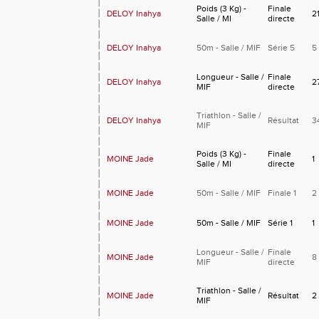
Poids (3 Kg) -
Finale
DELOY Inahya
2
Salle / MI
directe
DELOY Inahya
50m - Salle / MIF
Série 5
5
Longueur - Salle /
Finale
DELOY Inahya
2
MIF
directe
Triathlon - Salle /
DELOY Inahya
Résultat
3
MIF
Poids (3 Kg) -
Finale
MOINE Jade
1
Salle / MI
directe
MOINE Jade
50m - Salle / MIF
Finale 1
2
MOINE Jade
50m - Salle / MIF
Série 1
1
Longueur - Salle /
Finale
MOINE Jade
8
MIF
directe
Triathlon - Salle /
MOINE Jade
Résultat
2
MIF