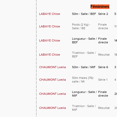
Féminines
LABAYE Chloe
50m - Salle / BEF
Série 2
5
Poids (2 Kg) -
Finale
LABAYE Chloe
11
Salle / BE
directe
Longueur - Salle /
Finale
LABAYE Chloe
1
BEF
directe
Triathlon - Salle /
LABAYE Chloe
Résultat
1
BEF
CHAUMONT Loelia
50m - Salle / MIF
Série 6
3
50m Haies (76)-
CHAUMONT Loelia
Série 1
4
salle / MI
Longueur - Salle /
Finale
CHAUMONT Loelia
2
MIF
directe
Triathlon - Salle /
CHAUMONT Loelia
Résultat
2
MIF