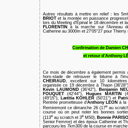
Autres résultats à mettre en relief : les 5
BRIOT
et la montée en puissance progress
lors du Meeting d’Épinal le 18 décembre et la
FLORENTIN
à la marche sur l’Anneau d
Catherine au 3000m et 27’05’’27 pour Thierry
Confirmation de Damien 
et retour d’Anthony 
Ce mois de décembre a également permis 
hors-stade de retrouver le bitume à l’
CHEIRAUD
, excellent sur 10 kilomètre
organisée ce 19 décembre à Thaon (36’28’’)
Kevin LAUMOND
(36’42’’),
Benjamin N
FOUQUET
(42’44’’),
Hugues MARTIN
(4
(49’15’’),
Lætitia KOHLER
(50’21’’) et
Patr
Rentrée prometteuse d’
Anthony LEON
à la
e
Remiremont ce dimanche 26 (17
au scratch
course où on peut noter les bonnes sorti
e
e
(113
au scratch et 3
M50),
Bonnie PARIS
Senior Femme) et des époux Catherine et Th
parcouru les 7km300 de la course en marche 