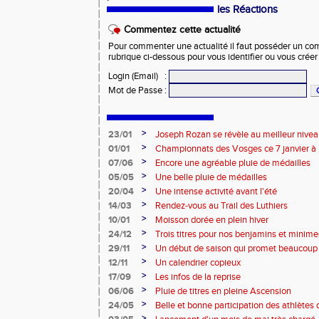
les Réactions
Commentez cette actualité
Pour commenter une actualité il faut posséder un compt
rubrique ci-dessous pour vous identifier ou vous crée
Login (Email)
:
Mot de Passe
:
>
23/01
Joseph Rozan se révèle au meilleur nive
>
01/01
Championnats des Vosges ce 7 janvier à 
>
07/06
Encore une agréable pluie de médailles
>
05/05
Une belle pluie de médailles
>
20/04
Une intense activité avant l'été
>
14/03
Rendez-vous au Trail des Luthiers
>
10/01
Moisson dorée en plein hiver
>
24/12
Trois titres pour nos benjamins et minime
>
29/11
Un début de saison qui promet beaucoup
>
12/11
Un calendrier copieux
>
17/09
Les infos de la reprise
>
06/06
Pluie de titres en pleine Ascension
>
24/05
Belle et bonne participation des athlètes
>