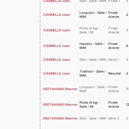
CIANNELLA Joani
50m - Salle / MIM
Finale 1
3
Longueur - Salle /
Finale
CIANNELLA Joani
2
MIM
directe
Poids (4 Kg) -
Finale
CIANNELLA Joani
3
Salle / MI
directe
Hauteur - Salle /
Finale
CIANNELLA Joani
6
MIM
directe
CIANNELLA Joani
50m - Salle / MIM
Série 1
3
Triathlon - Salle /
CIANNELLA Joani
Résultat
2
MIM
Longueur - Salle /
Finale
KRZYWANSKI Maxime
11
MIM
directe
Poids (4 Kg) -
Finale
KRZYWANSKI Maxime
1
Salle / MI
directe
KRZYWANSKI Maxime
50m - Salle / MIM
Série 3
2