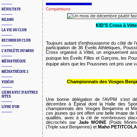
Compétitions
RÉSULTATS
BILANS
KID’S Cross à Vitte
LA VIE DU CLUB
RECORDS DU CLUB
Toujours autant d’enthousiasme du côté de l’
participation de 36 Éveils Athlétiques, Pous
L'ATHLÈTE DU MOIS
Cross organisé à Vittel, un engouement assor
puisque les Éveils Filles et Garçons, les Pou
MÉDIATHÈQUE
équipe alors que les Poussines ont pris une 
MÉDIATHÈQUE 2
Championnats des Vosges Benj
VIDÉOS
LIENS AVEC D'AUTRES
SITES
Une bonne délégation de l’AVPM s’est d
décembre à Épinal dont la Halle des Spor
LIVRE D'OR
championnats des Vosges Benjamins et Mi
ces jeunes qui ont offert une belle image de l
qualités, avec
à la clé de nombreuses place
décrochés par
Jade MOINE
(Poids Minim
(Triple saut Benjamin
s) et
Maho PETITCOLAS