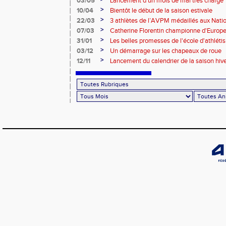
03/05
Lancement d'un mois de mai très chargé
>
10/04
Bientôt le début de la saison estivale
>
22/03
3 athlètes de l’AVPM médaillés aux Nati
>
07/03
Catherine Florentin championne d'Europe
>
31/01
Les belles promesses de l'école d'athlét
>
03/12
Un démarrage sur les chapeaux de roue
>
12/11
Lancement du calendrier de la saison hiv