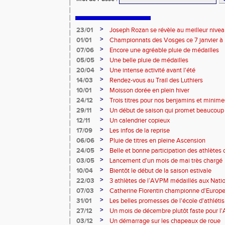
>
23/01
Joseph Rozan se révèle au meilleur nive
>
01/01
Championnats des Vosges ce 7 janvier à 
>
07/06
Encore une agréable pluie de médailles
>
05/05
Une belle pluie de médailles
>
20/04
Une intense activité avant l'été
>
14/03
Rendez-vous au Trail des Luthiers
>
10/01
Moisson dorée en plein hiver
>
24/12
Trois titres pour nos benjamins et minime
>
29/11
Un début de saison qui promet beaucoup
>
12/11
Un calendrier copieux
>
17/09
Les infos de la reprise
>
06/06
Pluie de titres en pleine Ascension
>
24/05
Belle et bonne participation des athlètes
>
03/05
Lancement d'un mois de mai très chargé
>
10/04
Bientôt le début de la saison estivale
>
22/03
3 athlètes de l’AVPM médaillés aux Nati
>
07/03
Catherine Florentin championne d'Europe
>
31/01
Les belles promesses de l'école d'athlét
>
27/12
Un mois de décembre plutôt faste pour 
>
03/12
Un démarrage sur les chapeaux de roue