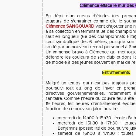
Clémence efface le mur des 
En dépit d'un cursus d'études très prenan
toujours de s'entraîner comme elle le souha
Clémence SANGOUARD
vient d'ajouter une n
à sa collection en terminant 3e des champion
saut en longueur (6e des championnats Elite)
seuil symbolique des 6 mètres, puisque son
soldé par un nouveau record personnel à 6m0
Un immense bravo à Clémence qui met toujo
défendre les couleurs de son club et dont l'e
de modèle à des jeunes souvent en mal de re
Entraînements
Malgré un temps qui n'est pas toujours prop
poursuivi tout au long de l'hiver en pren
directives gouvernementales, notamment 
sanitaire. Comme l'heure du couvre-feu a été
19 heures, les heures d'entraînement évolu
fonction de ce nouveau jalon horaire :
mercredi de 14h00 à 15h30 : école d'ath
mercredi de 15h30 à 17h30 : toutes
Benjamins (possibilité de poursuivre ju
samedi de 16h00 à 17h30 : toutes 