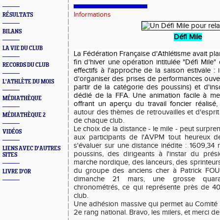
Informations
RÉSULTATS
BILANS
Défi Mile
LA VIE DU CLUB
La Fédération Française d'Athlétisme avait p
fin d'hiver une opération intitulée "Défi Mile"
RECORDS DU CLUB
effectifs à l'approche de la saison estivale : i
d'organiser des prises de performances ouvert
L'ATHLÈTE DU MOIS
partir de la catégorie des poussins) et d'insc
dédié de la FFA. Une animation facile à met
MÉDIATHÈQUE
offrant un aperçu du travail foncier réalisé
,
autour des thèmes de retrouvailles et d'esprit
MÉDIATHÈQUE 2
de chaque club.
Le choix de la distance - le mile - peut surpr
VIDÉOS
aux participants de l'AVPM tout heureux d
s'évaluer sur une distance inédite : 1609,34
LIENS AVEC D'AUTRES
poussins, des dirigeants à l'instar du pré
SITES
marche nordique, des lanceurs, des sprinteurs,
du groupe des anciens cher à Patrick FOUQU
LIVRE D'OR
dimanche 21 mars, une grosse quaran
chronométrés, ce qui représente près de 40
club.
Une adhésion massive qui permet au Comité 
2e rang national. Bravo, les milers, et merci de