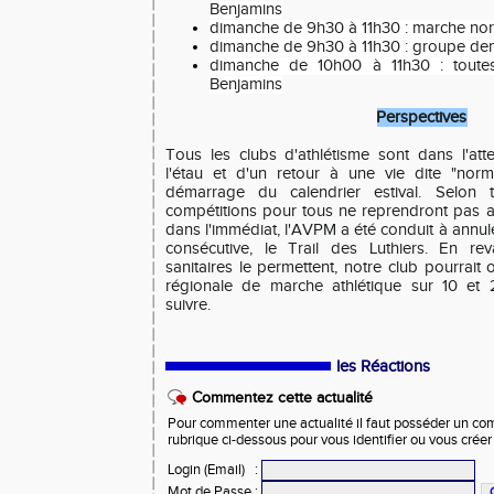
Benjamins
dimanche de 9h30 à 11h30 : marche no
dimanche de 9h30 à 11h30 : groupe dem
dimanche de 10h00 à 11h30 : toutes
Benjamins
Perspectives
Tous les clubs d'athlétisme sont dans l'at
l'étau et d'un retour à une vie dite "norm
démarrage du calendrier estival. Selon t
compétitions pour tous ne reprendront pas av
dans l'immédiat, l'AVPM a été conduit à annu
consécutive, le Trail des Luthiers. En rev
sanitaires le permettent, notre club pourrait
régionale de marche athlétique sur 10 et 
suivre.
les Réactions
Commentez cette actualité
Pour commenter une actualité il faut posséder un compt
rubrique ci-dessous pour vous identifier ou vous crée
Login (Email)
:
Mot de Passe
: