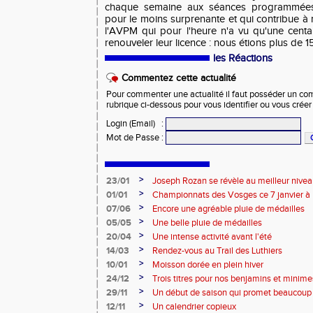
chaque semaine aux séances programmées 
pour le moins surprenante et qui contribue à m
l'AVPM qui pour l'heure n'a vu qu'une cent
renouveler leur licence : nous étions plus de 
les Réactions
Commentez cette actualité
Pour commenter une actualité il faut posséder un compt
rubrique ci-dessous pour vous identifier ou vous crée
Login (Email)
:
Mot de Passe
:
>
23/01
Joseph Rozan se révèle au meilleur nive
>
01/01
Championnats des Vosges ce 7 janvier à 
>
07/06
Encore une agréable pluie de médailles
>
05/05
Une belle pluie de médailles
>
20/04
Une intense activité avant l'été
>
14/03
Rendez-vous au Trail des Luthiers
>
10/01
Moisson dorée en plein hiver
>
24/12
Trois titres pour nos benjamins et minime
>
29/11
Un début de saison qui promet beaucoup
>
12/11
Un calendrier copieux