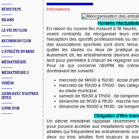
Informations
RÉSULTATS
BILANS
Horaires réactualisé
En raison du couvre-feu instauré à 18 heures, l
LA VIE DU CLUB
voient contraints de réorganiser leurs cr
l'exception des sportifs professionnels ou de 
RECORDS DU CLUB
des associations sportives sont donc tenus
quitter les stades ou lieux de pratique a
L'ATHLÈTE DU MOIS
Autrement dit, les entraînements devront avoi
tard pour permettre à chacun de regagner son
MÉDIATHÈQUE
Pour ce qui concerne l'AVPM, les crénea
dorénavant les suivants :
MÉDIATHÈQUE 2
mercredi de 14h00 à 15h30 : école d'at
VIDÉOS
mercredi de 15h30 à 17h00 : des catég
au stade municipal
LIENS AVEC D'AUTRES
samedi de 15h30 à 17h00 : de benjamin
SITES
dimanche de 9h30 à 11h30 : marche no
dimanche de 10h00 à 11h30 : de benjam
LIVRE D'OR
Obligation d'être licen
Un décret ministériel rappelait récemment l'
pour pouvoir accéder aux installations sportive
athlètes qui fréquentent les entraînements ont s
deux ou trois adultes font toujours la sour