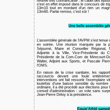
rentrée très convaincante : le cadet des époux 
s’est en effet imposé dans le concours de tri
13m10 tout en mordant d’un rien un magni
13m60. Partie remise, c’est sûr !
Une belle assemblée gé
L’assemblée générale de l’AVPM s’est tenue
en soirée. Une réunion marquée par la 
Séjourné, Maire et Conseiller Régional, 
Adjointe à la Ville, Vice-Présidente du C
Présidente de la Com.Com de Mirecourt-Do
Walter, Adjoint aux Sports, et Pascale Pier
l’OMS.
En raison de la crise sanitaire, les rappor
raccourcis devant une foule entièrem
interventions ont fait ressortir l’exemplaire vi
toutefois d’une baisse sensible du nombre 
ordinaire, il a été procédé aux élections pour
conseil d’administration : un vote sans surp
Jean-Pierre Déloy à la présidence.
Equip’Athlé samed