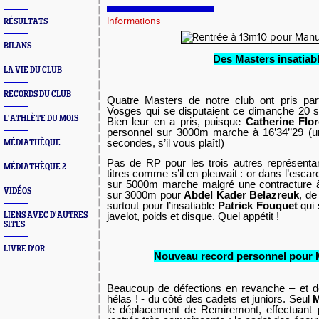
Informations
RÉSULTATS
BILANS
Des Masters insatiab
LA VIE DU CLUB
RECORDS DU CLUB
Quatre Masters de notre club ont pris pa
Vosges qui se disputaient ce dimanche 20 
L'ATHLÈTE DU MOIS
Bien leur en a pris, puisque
Catherine Flor
personnel sur 3000m marche à 16’34’’29 (un
secondes, s’il vous plaît!)
MÉDIATHÈQUE
Pas de RP pour les trois autres représent
MÉDIATHÈQUE 2
titres comme s’il en pleuvait : or dans l’escar
sur 5000m marche malgré une contracture à
VIDÉOS
sur 3000m pour
Abdel Kader Belazreuk
, de
surtout pour l’insatiable
Patrick Fouquet
qui 
javelot, poids et disque. Quel appétit !
LIENS AVEC D'AUTRES
SITES
LIVRE D'OR
Nouveau record personnel pour 
Beaucoup de défections en revanche – et d
hélas ! - du côté des cadets et juniors. Seul
M
le déplacement de Remiremont, effectuant 