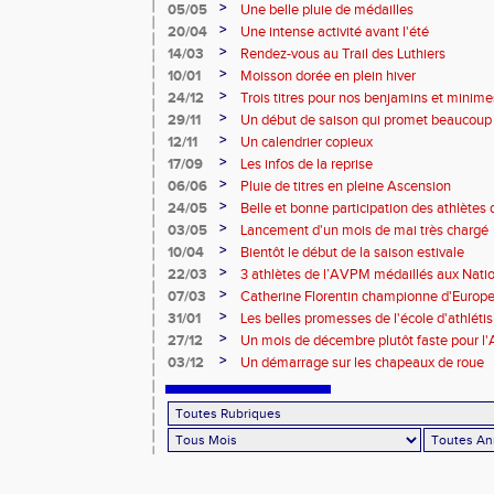
>
05/05
Une belle pluie de médailles
>
20/04
Une intense activité avant l'été
>
14/03
Rendez-vous au Trail des Luthiers
>
10/01
Moisson dorée en plein hiver
>
24/12
Trois titres pour nos benjamins et minime
>
29/11
Un début de saison qui promet beaucoup
>
12/11
Un calendrier copieux
>
17/09
Les infos de la reprise
>
06/06
Pluie de titres en pleine Ascension
>
24/05
Belle et bonne participation des athlètes
>
03/05
Lancement d'un mois de mai très chargé
>
10/04
Bientôt le début de la saison estivale
>
22/03
3 athlètes de l’AVPM médaillés aux Nati
>
07/03
Catherine Florentin championne d'Europe
>
31/01
Les belles promesses de l'école d'athlét
>
27/12
Un mois de décembre plutôt faste pour 
>
03/12
Un démarrage sur les chapeaux de roue