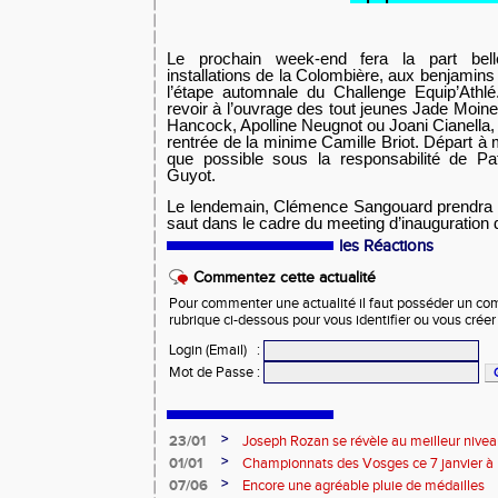
Le prochain week-end fera la part bell
installations de la Colombière, aux benjamin
l’étape automnale du Challenge Equip’Athl
revoir à l’ouvrage des tout jeunes Jade Moin
Hancock, Apolline Neugnot ou Joani Cianella, 
rentrée de la minime Camille Briot. Départ à 
que possible sous la responsabilité de Pa
Guyot.
Le lendemain, Clémence Sangouard prendra p
saut dans le cadre du meeting d’inauguration 
les Réactions
Commentez cette actualité
Pour commenter une actualité il faut posséder un compt
rubrique ci-dessous pour vous identifier ou vous crée
Login (Email)
:
Mot de Passe
:
>
23/01
Joseph Rozan se révèle au meilleur nive
>
01/01
Championnats des Vosges ce 7 janvier à 
>
07/06
Encore une agréable pluie de médailles