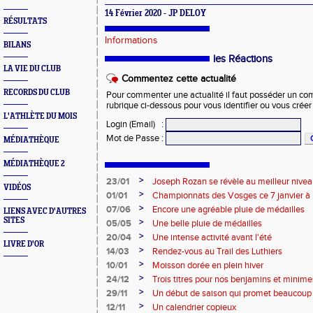
14 Février 2020 - JP DELOY
RÉSULTATS
Informations
BILANS
les Réactions
LA VIE DU CLUB
Commentez cette actualité
RECORDS DU CLUB
Pour commenter une actualité il faut posséder un compt
rubrique ci-dessous pour vous identifier ou vous crée
L'ATHLÈTE DU MOIS
Login (Email)
:
Mot de Passe
:
MÉDIATHÈQUE
MÉDIATHÈQUE 2
>
23/01
Joseph Rozan se révèle au meilleur nive
VIDÉOS
>
01/01
Championnats des Vosges ce 7 janvier à 
>
07/06
Encore une agréable pluie de médailles
LIENS AVEC D'AUTRES
SITES
>
05/05
Une belle pluie de médailles
>
20/04
Une intense activité avant l'été
LIVRE D'OR
>
14/03
Rendez-vous au Trail des Luthiers
>
10/01
Moisson dorée en plein hiver
>
24/12
Trois titres pour nos benjamins et minime
>
29/11
Un début de saison qui promet beaucoup
>
12/11
Un calendrier copieux