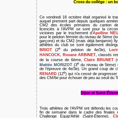
Cross du collège : un b
Ce vendredi 18 octobre était organisé le tra
auquel prennent part depuis quelques année
CM2 des écoles primaires du canton de
licenciés à l’AVPM se sont pour la circons
victoires par le truchement d’
Apolline N
pour le peloton féminin du niveau de 5ème (to
garçons) et du CM2 (mais déjà benjamin) I
athlètes du club se sont également disting
e
BRIOT
(2
du peloton de 4e/3e),
Lor
HANCOCK
,
Roxane ARBINET
, classés re
de la course de 6ème,
Claire BRUNET
(
e
Mattéo MORIZOT
(3
du niveau de 5ème)
de l’épreuve de 4e/3e). Un grand coup de 
e
RENARD
(12
) qui n’a cessé de progresser
des CM/6e pour échouer de peu au seuil du T
Dijon et Saint-Étien
Trois athlètes de l’AVPM ont défendu les co
fin de semaine dans le cadre des finales n
Challenge Equip’Athlé (Saint-
É
tienne).
C