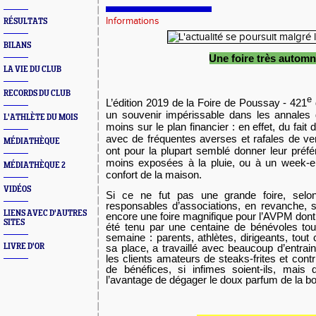
Informations
RÉSULTATS
BILANS
Une foire très automn
LA VIE DU CLUB
RECORDS DU CLUB
e
L’édition 2019 de la Foire de Poussay - 421
un souvenir impérissable dans les annales d
L'ATHLÈTE DU MOIS
moins sur le plan financier : en effet, du fai
avec de fréquentes averses et rafales de vent
MÉDIATHÈQUE
ont pour la plupart semblé donner leur préfé
moins exposées à la pluie, ou à un week-en
MÉDIATHÈQUE 2
confort de la maison.
VIDÉOS
Si ce ne fut pas une grande foire, selo
responsables d’associations, en revanche, s
LIENS AVEC D'AUTRES
encore une foire magnifique pour l’AVPM dont 
SITES
été tenu par une centaine de bénévoles tou
semaine : parents, athlètes, dirigeants, tou
LIVRE D'OR
sa place, a travaillé avec beaucoup d’entrai
les clients amateurs de steaks-frites et contri
de bénéfices, si infimes soient-ils, mais
l’avantage de dégager le doux parfum de la b