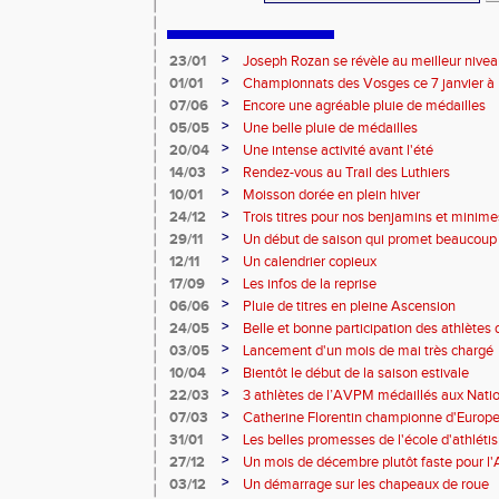
>
23/01
Joseph Rozan se révèle au meilleur nive
>
01/01
Championnats des Vosges ce 7 janvier à 
>
07/06
Encore une agréable pluie de médailles
>
05/05
Une belle pluie de médailles
>
20/04
Une intense activité avant l'été
>
14/03
Rendez-vous au Trail des Luthiers
>
10/01
Moisson dorée en plein hiver
>
24/12
Trois titres pour nos benjamins et minime
>
29/11
Un début de saison qui promet beaucoup
>
12/11
Un calendrier copieux
>
17/09
Les infos de la reprise
>
06/06
Pluie de titres en pleine Ascension
>
24/05
Belle et bonne participation des athlètes
>
03/05
Lancement d'un mois de mai très chargé
>
10/04
Bientôt le début de la saison estivale
>
22/03
3 athlètes de l’AVPM médaillés aux Nati
>
07/03
Catherine Florentin championne d'Europe
>
31/01
Les belles promesses de l'école d'athlét
>
27/12
Un mois de décembre plutôt faste pour 
>
03/12
Un démarrage sur les chapeaux de roue