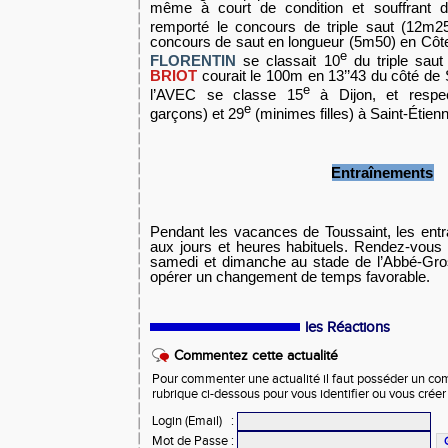
même à court de condition et souffrant d
remporté le concours de triple saut (12m25
concours de saut en longueur (5m50) en Côte
e
FLORENTIN
se classait 10
du triple sau
BRIOT
courait le 100m en 13’’43 du côté de 
e
l’AVEC se classe 15
à Dijon, et respe
e
garçons) et 29
(minimes filles) à Saint-
É
tien
Entraînements
Pendant les vacances de Toussaint, les ent
aux jours et heures habituels. Rendez-vous
samedi et dimanche au stade de l’Abbé-Gro
opérer un changement de temps favorable.
les Réactions
Commentez cette actualité
Pour commenter une actualité il faut posséder un compt
rubrique ci-dessous pour vous identifier ou vous crée
Login (Email)
:
Mot de Passe
: