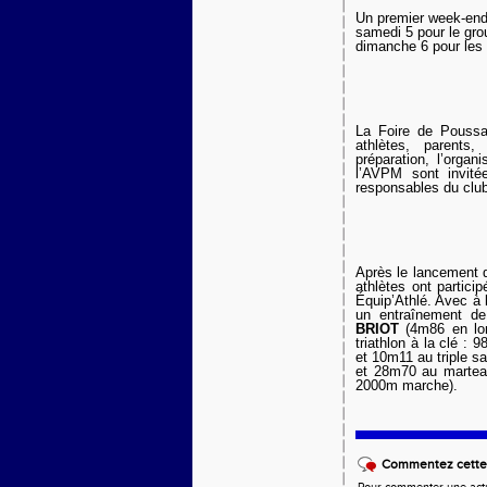
Un premier week-end 
samedi 5 pour le gr
dimanche 6 pour les 
La Foire de Poussa
athlètes, parents,
préparation, l’orga
l’AVPM sont invité
responsables du club
Après le lancement d
athlètes ont partic
É
quip’Athlé. Avec à 
un entraînement d
BRIOT
(4m86 en lo
triathlon à la clé : 9
et 10m11 au triple s
et 28m70 au martea
2000m marche).
Commentez cette 