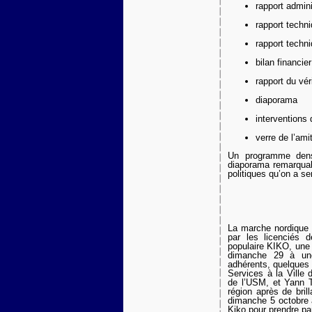
rapport admini
rapport techni
rapport techn
bilan financie
rapport du vé
diaporama
interventions
verre de l’ami
Un programme dens
diaporama remarquab
politiques qu’on a se
La marche nordique f
par les licenciés
populaire KIKO, une v
dimanche 29 à une
adhérents, quelques 
Services à la Ville
de l’USM, et Yann T
région après de bril
dimanche 5 octobre 
Kiko pour prendre pa