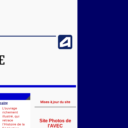
E
Mises à jour du site
naire
L'ouvrage
richement
illustré, qui
retrace
Site Photos de
l’Histoire de la
l'AVEC