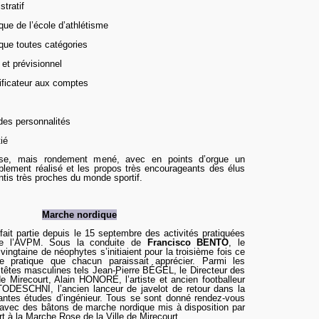
stratif
que de l’école d’athlétisme
ique toutes catégories
r et prévisionnel
rificateur aux comptes
 des personnalités
tié
e, mais rondement mené, avec en points d’orgue un
lement réalisé et les propos très encourageants des élus
ntis très proches du monde sportif.
Marche nordique
ait partie depuis le 15 septembre des activités pratiquées
 de l’AVPM. Sous la conduite de
Francisco BENTO
, le
ingtaine de néophytes s’initiaient pour la troisième fois ce
 pratique que chacun paraissait apprécier. Parmi les
têtes masculines tels Jean-Pierre B
É
GEL, le Directeur des
 de Mirecourt, Alain HONOR
É
, l’artiste et ancien footballeur
ODESCHNI, l’ancien lanceur de javelot de retour dans la
lantes études d’ingénieur. Tous se sont donné rendez-vous
avec des bâtons de marche nordique mis à disposition par
rt à la Marche Rose de la Ville de Mirecourt.