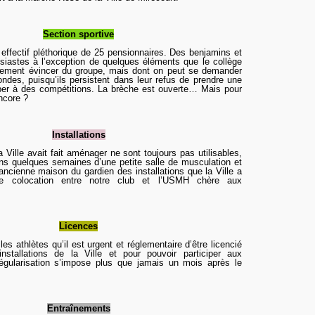
Section sportive
effectif pléthorique de 25 pensionnaires. Des benjamins et
siastes à l’exception de quelques éléments que le collège
rement évincer du groupe, mais dont on peut se demander
ondes, puisqu’ils persistent dans leur refus de prendre une
iper à des compétitions. La brèche est ouverte… Mais pour
ncore ?
Installations
a Ville avait fait aménager ne sont toujours pas utilisables,
ns quelques semaines d’une petite salle de musculation et
’ancienne maison du gardien des installations que la Ville a
ne colocation entre notre club et l’USMH chère aux
Licences
 les athlètes qu’il est urgent et réglementaire d’être licencié
nstallations de la Ville et pour pouvoir participer aux
égularisation s’impose plus que jamais un mois après le
Entraînements