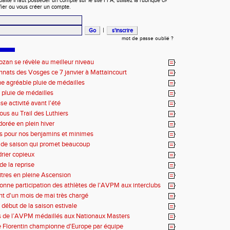
ité il faut posséder un compte sur le site FFA, utilisez la rubrique ci-
fier ou vous créer un compte.
|
mot de passe oublié ?
zan se révèle au meilleur niveau
ats des Vosges ce 7 janvier à Mattaincourt
e agréable pluie de médailles
 pluie de médailles
se activité avant l'été
us au Trail des Luthiers
orée en plein hiver
res pour nos benjamins et minimes
 de saison qui promet beaucoup
rier copieux
de la reprise
titres en pleine Ascension
bonne participation des athlètes de l'AVPM aux interclubs
t d'un mois de mai très chargé
e début de la saison estivale
s de l’AVPM médaillés aux Nationaux Masters
 Florentin championne d'Europe par équipe