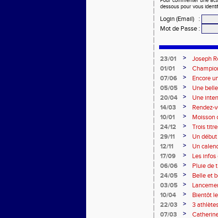
Pour commenter une actual
dessous pour vous identi
Login (Email)
:
Mot de Passe
:
>
23/01
Joseph Ro
>
01/01
Championn
>
07/06
Encore un
>
05/05
Une belle
>
20/04
Une inten
>
14/03
Rendez-vo
>
10/01
Moisson d
>
24/12
Trois tit
>
29/11
Un début
>
12/11
Un calend
>
17/09
Les infos 
>
06/06
Pluie de 
>
24/05
Belle et 
>
03/05
Lancemen
>
10/04
Bientôt l
>
22/03
3 athlète
>
07/03
Catherine