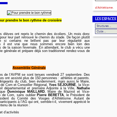
d'Athlétisme.
LES ESPACES
ur prendre le bon rythme de croisière
s élèves ont repris le chemin des écoliers. Un mois donc
 pour leur part retrouvé le chemin du stade. De façon plutôt
e si certains ne brillent pas par leur régularité aux
is il est vrai que nous sommes encore bien loin des
 de la saison hivernale. En attendant, le club a vécu une
 générale et prépare déjà son traditionnel rendez-vous de
Assemblée Générale
les de l’AVPM se sont tenues vendredi 27 septembre. Des
les ont assisté plus de 150 personnes : athlètes et parents.
dirigeants du club, bien évidemment, mais aussi le Maire,
 de Com et Conseiller Régional,
Yves S
É
JOURN
É
, la Vice-
il départemental et première Adjointe à la Ville,
Nathalie
i que
Dominique MAILLARD
, Maire de Mazirot et Vice-
m de Com, sans oublier
Pierre B
E
RETTA
, le Président de
ésident du Comité des Vosges d’Athlétisme. Autant de
articipants à l’AG qui ont, semble-t-il, vivement apprécié le
tenu de la réunion :
et d’activités