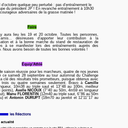
d’octobre quelque peu perturbé : pas d’entraînement le
oupe du président JP ! En revanche entraînement à 10h30
courageux adversaires de la grasse matinée !
Foire
y aura lieu les 19 et 20 octobre. Toutes les personnes,
 amis... désireuses d’apporter leur contribution à la
nisation et à la bonne marche du stand de restauration de
es à se manifester lors des entraînements auprès des
. Nous avons besoin de toutes les bonnes volontés !
Équip'Athlé
e saison réussie pour les marcheurs, quatre de nos jeunes
ipé ce samedi 28 septembre au tour automnal du Challenge
la clé des résultats très prometteurs, puisque obtenus avec
e trois ou quatre semaines seulement. Bravo à
Camille
ngueur, 10m38 au triple saut et 13’’48 au 100m, meilleur
8 points),
Axelle NICOUX
(7’’40 au 50m, 4m59 en longueur
aut),
Manu FLORENTIN
(12m40 au triple saut, 6’’86 au 50m
u) et
Antonin DURUPT
(18m70 au javelot et 12’11’’17 au
les Réactions
actualité