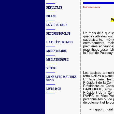
Informations
RÉSULTATS
BILANS
Po
LA VIE DU CLUB
Un mois déjà que le
RECORDS DU CLUB
que les athlètes ont
satisfaisante, mêm
L'ATHLÈTE DU MOIS
entraînements, ma
premières échéances
magnifique assemblée
MÉDIATHÈQUE
la Foire de Poussay.
MÉDIATHÈQUE 2
VIDÉOS
Les assises annuel
retrouvailles auxquel
LIENS AVEC D'AUTRES
En face d’eux, les 
SITES
Président de la Com
Présidente du Conse
LIVRE D'OR
BABOUHOT
, ains
Président de la Co
l’AVEC et Vice-Pr
personnalités ou de p
déroulement et le con
rapport moral 