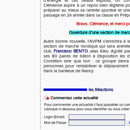
d'énergie et ces beaux exploits, on c
Clémence aspire à un repos bien légitime po
préparer au mieux sa rentrée sportive et unive
passage en 2e année dans sa classe en Prépa
Bravo, Clémence, et merci po
Ouverture d'une section de mar
Autre bonne nouvelle, l'AVPM s'enrichira à l
section de marche nordique qui sera animée 
club,
Francisco BENTO
, alias Kiko. Agréé pa
ses 80 paires de bâton à disposition les 
Condition sine qua non : ce groupe devra
personnes pour rentabiliser la déplacement 
dans la banlieue de Nancy.
les Réactions
Commentez cette actualité
Pour commenter une actualité il faut posséder un compt
rubrique ci-dessous pour vous identifier ou vous crée
Login (Email)
:
Mot de Passe
: