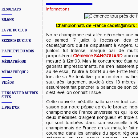
Informations
RÉSULTATS
BILANS
Championnats de France cadets/juniors 
LA VIE DU CLUB
Notre championne est allée décrocher une no
ce samedi 7 juillet à l'occasion des 
RECORDS DU CLUB
cadets/juniors qui se disputaient à Angers. 
juniors fut intense, marqué par de multip
L'ATHLÈTE DU MOIS
propulsèrent
Clémence SANGOUARD
aux co
mesuré à 12m93. Mais la concurrence était ru
MÉDIATHÈQUE
gabarits impressionnants, ne s'en laissèrent 
au 4e essai, l'autre à 13m14 au 6e. Entre-te
MÉDIATHÈQUE 2
lors de sa 5e tentative, pour un deux malheur
saut très largement au-delà des 13 mètres (
VIDÉOS
assurément fait pencher la balance de son cô
s'est levé, on connaît l'issue...
LIENS AVEC D'AUTRES
SITES
Cette nouvelle médaille nationale en tout cas
saison par notre pépite après le bronze indoor
LIVRE D'OR
championne de France universitaires qui l'a c
deux médailles d'argent (longueur et triple 
qui sont tombées dans son escarcelle à Ba
championnats de France en six mois, le fait 
courante dans les annales du sport régiona