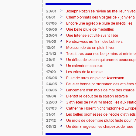
>
23/01
Joseph Rozan se révèle au meilleur nive
>
01/01
Championnats des Vosges ce 7 janvier à 
>
07/06
Encore une agréable pluie de médailles
>
05/05
Une belle pluie de médailles
>
20/04
Une intense activité avant l'été
>
14/03
Rendez-vous au Trail des Luthiers
>
10/01
Moisson dorée en plein hiver
>
24/12
Trois titres pour nos benjamins et minime
>
29/11
Un début de saison qui promet beaucoup
>
12/11
Un calendrier copieux
>
17/09
Les infos de la reprise
>
06/06
Pluie de titres en pleine Ascension
>
24/05
Belle et bonne participation des athlètes
>
03/05
Lancement d'un mois de mai très chargé
>
10/04
Bientôt le début de la saison estivale
>
22/03
3 athlètes de l’AVPM médaillés aux Nati
>
07/03
Catherine Florentin championne d'Europe
>
31/01
Les belles promesses de l'école d'athlét
>
27/12
Un mois de décembre plutôt faste pour 
>
03/12
Un démarrage sur les chapeaux de roue