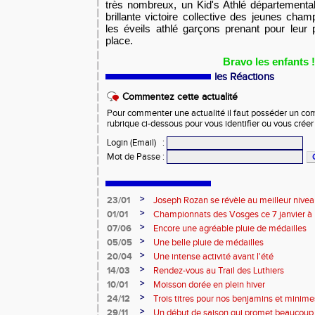
très nombreux, un Kid's Athlé départemental
brillante victoire collective des jeunes cha
les éveils athlé garçons prenant pour leur
place.
Bravo les enfants !
les Réactions
Commentez cette actualité
Pour commenter une actualité il faut posséder un compt
rubrique ci-dessous pour vous identifier ou vous crée
Login (Email)
:
Mot de Passe
:
>
23/01
Joseph Rozan se révèle au meilleur nive
>
01/01
Championnats des Vosges ce 7 janvier à 
>
07/06
Encore une agréable pluie de médailles
>
05/05
Une belle pluie de médailles
>
20/04
Une intense activité avant l'été
>
14/03
Rendez-vous au Trail des Luthiers
>
10/01
Moisson dorée en plein hiver
>
24/12
Trois titres pour nos benjamins et minime
>
29/11
Un début de saison qui promet beaucoup