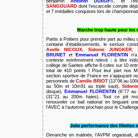
benjamin
Antonin DURUPT
, et l'in
SANGOUARD
dont l'escarcelle compte déjà
et 7 médailles conquises lors de championnat
Marche trop haute pour les 
Partis à Poitiers pour prendre part au milie
centaine d'établissements, le sextuor cons
Axelle NICOUX
,
Sidonie JUNGKER
,
BRUNET
et
Emmanuel FLORENTIN
n'a
contexte extrêmement relevé : à titre indica
collège de Saintes affiche 8 cotes sur 10 entr
total de 410 points ! Pour leur part nos M
section sportive de France en s'appuyant n
personnels de
Camille BRIOT
(13''06 au 10
au 50m et 10m91 au triple saut),
Sidon
disque),
Emmanuel FLORENTIN
(6''77 au
(31''21 au 200m haies). Tout ce joli mo
renouveler ce bail national en briguant un
l'AVEC à l'automne prochain pour le Challenge
Jolie performance des fillettes 
Dimanche en matinée, l'AVPM organisait, d