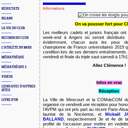
Informations
RÉSULTATS
BILANS
On va pousser fort pour 
LA VIE DU CLUB
Les meilleurs cadets et juniors français on
week-end à Angers où seront distribués le
RECORDS DU CLUB
évidemment, chacun aura les yeux d
championne de France universitaires 2019 q
L'ATHLÈTE DU MOIS
condition lors de ses derniers entraînements.
vendredi et finale du triple saut samedi à 17h1
MÉDIATHÈQUE
Allez Clémence !
MÉDIATHÈQUE 2
VIDÉOS
Infos en vrac
LIENS AVEC D'AUTRES
SITES
Réception
La Ville de Mirecourt et la COMdeCOM du
LIVRE D'OR
organisé ce vendredi une réception pour hono
l'AVPM qui ont pris part au récent Paris-Als
lauréat de la Nocéenne, et
Mickaël 
BALLAND
, respectivement 3e et 4e de l
profité de l'occasion pour mettre en vedet