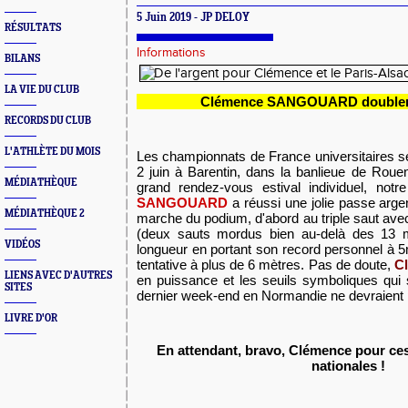
5 Juin 2019 - JP DELOY
RÉSULTATS
Informations
BILANS
LA VIE DU CLUB
Clémence SANGOUARD doublem
RECORDS DU CLUB
L'ATHLÈTE DU MOIS
Les championnats de France universitaires se
2 juin à Barentin, dans la banlieue de Rouen
MÉDIATHÈQUE
grand rendez-vous estival individuel, notr
SANGOUARD
a réussi une jolie passe arge
MÉDIATHÈQUE 2
marche du podium, d'abord au triple saut ave
(deux sauts mordus bien au-delà des 13 m
VIDÉOS
longueur en portant son record personnel à 
tentative à plus de 6 mètres. Pas de doute,
C
LIENS AVEC D'AUTRES
en puissance et les seuils symboliques qui 
SITES
dernier week-end en Normandie ne devraient pl
LIVRE D'OR
En attendant, bravo, Clémence pour ces
nationales !