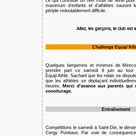
ce qui constitue un réel motif de fierté pou
maximum d'enfants et d'athlètes sauront l
périple redoutablement difficile.
Allez, les garçons, le club est 
Challenge Equip'Ath
Quelques benjamins et minimes de Mirecou
prendre part ce samedi 8 juin au tour p
Equip'Athlé. Sachant que les relais se dispute
que les athlètes se déplaçant individuelle
heures.
Merci d'avance aux parents qui 
covoiturage.
Entraînement
Compétitions le samedi à Saint-Dié, le diman
Cergy Pontoise. Par voie de conséquence