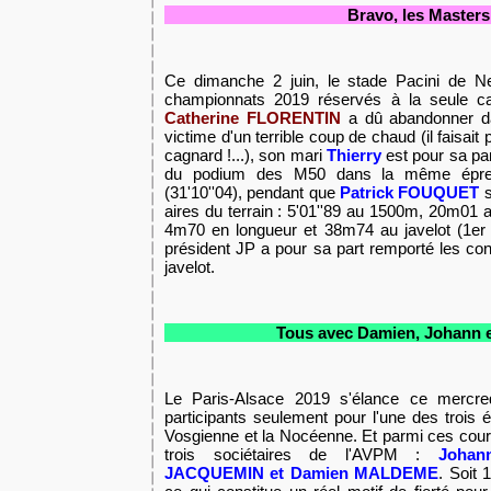
Bravo, les Masters
Ce dimanche 2 juin, le stade Pacini de Neu
championnats 2019 réservés à la seule ca
Catherine FLORENTIN
a dû abandonner 
victime d'un terrible coup de chaud (il faisait
cagnard !...), son mari
Thierry
est pour sa pa
du podium des M50 dans la même épr
(31'10''04), pendant que
Patrick FOUQUET
s
aires du terrain : 5'01''89 au 1500m, 20m01 
4m70 en longueur et 38m74 au javelot (1er 
président JP a pour sa part remporté les con
javelot.
Tous avec Damien, Johann e
Le Paris-Alsace 2019 s'élance ce mercre
participants seulement pour l'une des trois 
Vosgienne et la Nocéenne. Et parmi ces coura
trois sociétaires de l'AVPM :
Johan
JACQUEMIN et Damien MALDEME
. Soit 