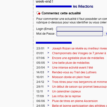
week-end !
les Réactions
Commentez cette actualité
Pour commenter une actualité il faut posséder un compt
rubrique ci-dessous pour vous identifier ou vous crée
Login (Email)
:
Mot de Passe
:
>
23/01
Joseph Rozan se révèle au meilleur nive
>
01/01
Championnats des Vosges ce 7 janvier à 
>
07/06
Encore une agréable pluie de médailles
>
05/05
Une belle pluie de médailles
>
20/04
Une intense activité avant l'été
>
14/03
Rendez-vous au Trail des Luthiers
>
10/01
Moisson dorée en plein hiver
>
24/12
Trois titres pour nos benjamins et minime
>
29/11
Un début de saison qui promet beaucoup
>
12/11
Un calendrier copieux
>
17/09
Les infos de la reprise
>
06/06
Pluie de titres en pleine Ascension
>
24/05
Belle et bonne participation des athlètes