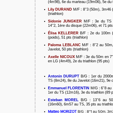
(4m98), 6e du marteau (19m06), 5e du tr
Lily DURAND
M/F : 8''3 (50m), 3m46 
(triathlon)
Sidonie JUNGKER
M/F : 3e du TS
14''2, 1ère du disque (22m06), et 71 pts 
É
lisa KELLERER
B/F : 2e du 100m (
(poids), 51 pts (triathlon)
Paloma LEBLANC
M/F : 8''2 au 50
Javelot, 50 pts (triathlon)
Axelle NICOUX
M/F : 3e du 50m en 7'
en LG (4m49), 2e du triathlon (95 pts)
Antonin DURUPT
B/G : 1er du 2000m
TS (8m24), 8e du Javelot (16m21), 9e du
Emmanuel FLORENTIN
M/G : 6''8 au
1er du TS (12m16), 3e du triathlon (89 p
Esteban MOREL
B/G : 13''6 au 50
(16m60), 6m57 au TS, 35 pts au triathl
Matteo MORIZOT
B/G : 8''1 au 50m, 3