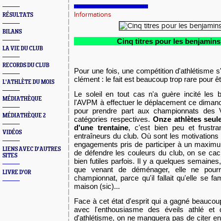
Informations
RÉSULTATS
BILANS
Cinq titres pour les benjamin
LA VIE DU CLUB
RECORDS DU CLUB
Pour une fois, une compétition d'athlétisme s
clément : le fait est beaucoup trop rare pour êt
L'ATHLÈTE DU MOIS
Le soleil en tout cas n'a guère incité les
MÉDIATHÈQUE
l'AVPM à effectuer le déplacement ce dima
pour prendre part aux championnats des 
MÉDIATHÈQUE 2
catégories respectives.
Onze athlètes seul
d'une trentaine
, c'est bien peu et frustra
VIDÉOS
entraîneurs du club. Où sont les motivations
engagements pris de participer à un maximu
LIENS AVEC D'AUTRES
de défendre les couleurs du club, on se cac
SITES
bien futiles parfois. Il y a quelques semaine
que venant de déménager, elle ne pourra
LIVRE D'OR
championnat, parce qu'il fallait qu'elle se fa
maison (sic)...
Face à cet état d'esprit qui a gagné beaucoup
avec l'enthousiasme des éveils athlé et 
d'athlétisme, on ne manquera pas de citer e