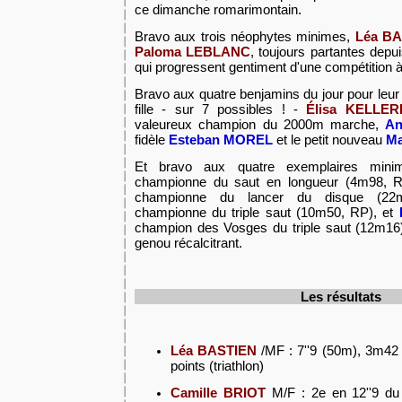
ce dimanche romarimontain.
Bravo aux trois néophytes minimes,
Léa B
Paloma LEBLANC
, toujours partantes depui
qui progressent gentiment d'une compétition à 
Bravo aux quatre benjamins du jour pour leur
fille - sur 7 possibles ! -
É
lisa KELLE
valeureux champion du 2000m marche,
An
fidèle
Esteban MOREL
et le petit nouveau
Ma
Et bravo aux quatre exemplaires min
championne du saut en longueur (4m98, 
championne du lancer du disque (2
championne du triple saut (10m50, RP), et
champion des Vosges du triple saut (12m16)
genou récalcitrant.
Les résultats
Léa BASTIEN
/MF : 7''9 (50m), 3m42 
points (triathlon)
Camille BRIOT
M/F : 2e en 12''9 du