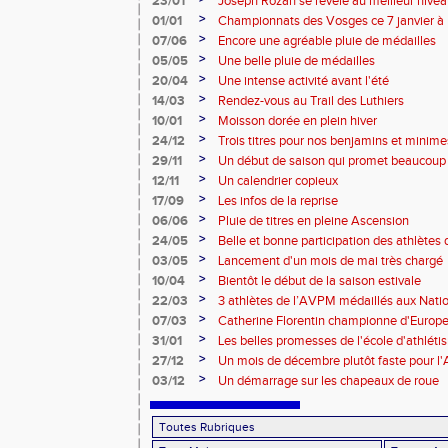
23/01
Joseph Rozan se révèle au meilleur nive
>
01/01
Championnats des Vosges ce 7 janvier à 
>
07/06
Encore une agréable pluie de médailles
>
05/05
Une belle pluie de médailles
>
20/04
Une intense activité avant l'été
>
14/03
Rendez-vous au Trail des Luthiers
>
10/01
Moisson dorée en plein hiver
>
24/12
Trois titres pour nos benjamins et minime
>
29/11
Un début de saison qui promet beaucoup
>
12/11
Un calendrier copieux
>
17/09
Les infos de la reprise
>
06/06
Pluie de titres en pleine Ascension
>
24/05
Belle et bonne participation des athlètes
>
03/05
Lancement d'un mois de mai très chargé
>
10/04
Bientôt le début de la saison estivale
>
22/03
3 athlètes de l’AVPM médaillés aux Nati
>
07/03
Catherine Florentin championne d'Europe
>
31/01
Les belles promesses de l'école d'athlét
>
27/12
Un mois de décembre plutôt faste pour 
>
03/12
Un démarrage sur les chapeaux de roue