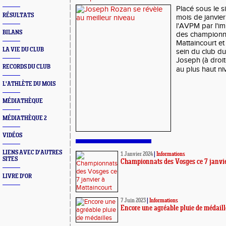
Placé sous le s
RÉSULTATS
mois de janvie
l'AVPM par l'i
BILANS
des championn
Mattaincourt et
LA VIE DU CLUB
sein du club 
Joseph (à droit
RECORDS DU CLUB
au plus haut niv
L'ATHLÈTE DU MOIS
MÉDIATHÈQUE
MÉDIATHÈQUE 2
VIDÉOS
LIENS AVEC D'AUTRES
1 Janvier 2024
|
Informations
SITES
Championnats des Vosges ce 7 janvie
LIVRE D'OR
7 Juin 2023
|
Informations
Encore une agréable pluie de médaill