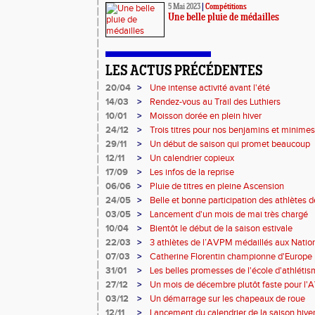
5 Mai 2023
|
Compétitions
Une belle pluie de médailles
LES ACTUS PRÉCÉDENTES
20/04
>
Une intense activité avant l'été
14/03
>
Rendez-vous au Trail des Luthiers
10/01
>
Moisson dorée en plein hiver
24/12
>
Trois titres pour nos benjamins et minimes
29/11
>
Un début de saison qui promet beaucoup
12/11
>
Un calendrier copieux
17/09
>
Les infos de la reprise
06/06
>
Pluie de titres en pleine Ascension
24/05
>
Belle et bonne participation des athlètes 
03/05
>
Lancement d'un mois de mai très chargé
10/04
>
Bientôt le début de la saison estivale
22/03
>
3 athlètes de l’AVPM médaillés aux Nati
07/03
>
Catherine Florentin championne d'Europe 
31/01
>
Les belles promesses de l'école d'athléti
27/12
>
Un mois de décembre plutôt faste pour l
03/12
>
Un démarrage sur les chapeaux de roue
12/11
>
Lancement du calendrier de la saison hive